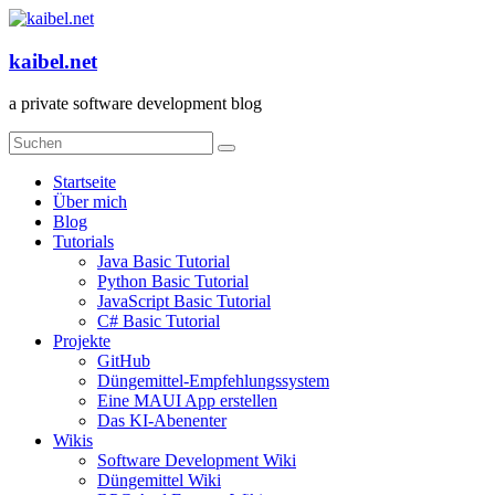
Zum
Inhalt
springen
kaibel.net
a private software development blog
Menü
Startseite
Über mich
Blog
Tutorials
Java Basic Tutorial
Python Basic Tutorial
JavaScript Basic Tutorial
C# Basic Tutorial
Projekte
GitHub
Düngemittel-Empfehlungssystem
Eine MAUI App erstellen
Das KI-Abenenter
Wikis
Software Development Wiki
Düngemittel Wiki