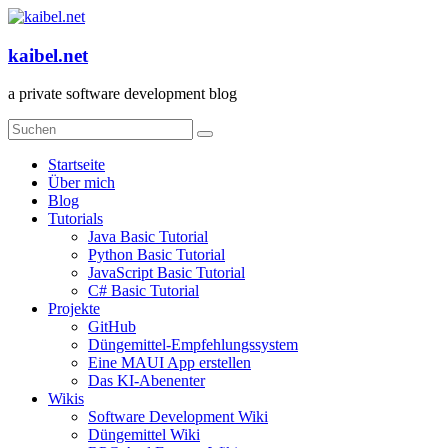
Zum
Inhalt
springen
kaibel.net
a private software development blog
Menü
Startseite
Über mich
Blog
Tutorials
Java Basic Tutorial
Python Basic Tutorial
JavaScript Basic Tutorial
C# Basic Tutorial
Projekte
GitHub
Düngemittel-Empfehlungssystem
Eine MAUI App erstellen
Das KI-Abenenter
Wikis
Software Development Wiki
Düngemittel Wiki