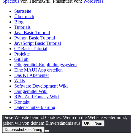
Spacious
von ThemeGrill. Präsentiert von:
WordPress
.
Startseite
Über mich
Blog
Tutorials
Java Basic Tutorial
Python Basic Tutorial
JavaScript Basic Tutorial
C# Basic Tutorial
Projekte
GitHub
Düngemittel-Empfehlungssystem
Eine MAUI App erstellen
Das KI-Abenenter
Wikis
Software Development Wiki
Düngemittel Wiki
RPG And Fantasy Wiki
Kontakt
Datenschutzerklärung
Diese Website benutzt Cookies. Wenn du die Website weiter nutzt,
gehen wir von deinem Einverständnis aus.
OK
Nein
Datenschutzerklärung