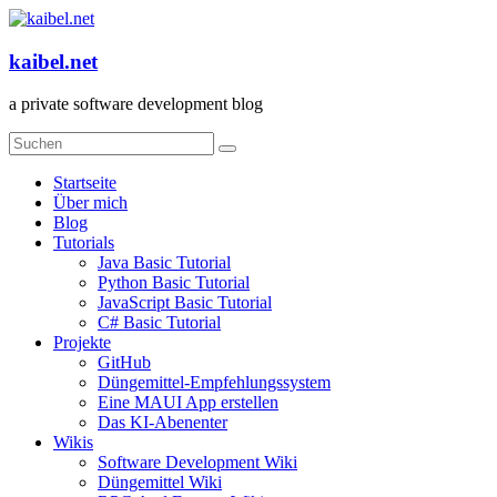
Zum
Inhalt
springen
kaibel.net
a private software development blog
Menü
Startseite
Über mich
Blog
Tutorials
Java Basic Tutorial
Python Basic Tutorial
JavaScript Basic Tutorial
C# Basic Tutorial
Projekte
GitHub
Düngemittel-Empfehlungssystem
Eine MAUI App erstellen
Das KI-Abenenter
Wikis
Software Development Wiki
Düngemittel Wiki